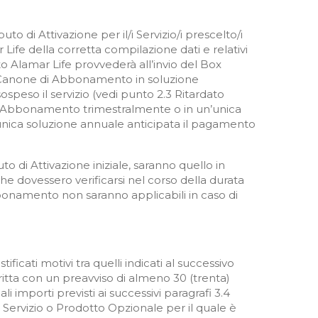
o di Attivazione per il/i Servizio/i prescelto/i
ife della corretta compilazione dati e relativi
 Alamar Life provvederà all’invio del Box
 il Canone di Abbonamento in soluzione
ospeso il servizio (vedi punto 2.3 Ritardato
di Abbonamento trimestralmente o in un’unica
’unica soluzione annuale anticipata il pagamento
to di Attivazione iniziale, saranno quello in
he dovessero verificarsi nel corso della durata
bbonamento non saranno applicabili in caso di
ificati motivi tra quelli indicati al successivo
ritta con un preavviso di almeno 30 (trenta)
li importi previsti ai successivi paragrafi 3.4
o Servizio o Prodotto Opzionale per il quale è