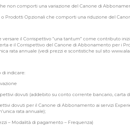
o che non comporti una variazione del Canone di Abbonament
rvizi o Prodotti Opzionali che comporti una riduzione del 
ersare il Corrispettivo “una tantum” come contributo iniziale
erta e il Corrispettivo del Canone di Abbonamento per i Prodo
nica rata annuale (vedi prezzi e scontistiche sul sito www.al
di indicare:
tivazione
tivi dovuti (addebito su conto corrente bancario, carta di cre
spettivi dovuti per il Canone di Abbonamento ai servizi Expe
n’unica rata annuale);
rezzi – Modalità di pagamento – Frequenza)