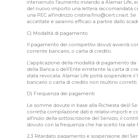
intervenuto l’aumento inviando a Alamar Life, en
del nuovo importo una lettera raccomandata con 
una PEC all’indirizzo cristina.fino@cert.cna.it. Se
accettate e saranno efficaci a partire dallo sc
C) Modalità di pagamento
Il pagamento dei corrispettivi dovuti avverrà c
corrente bancario, o carta di credito.
L’applicazione della modalità di pagamento da te
della Banca o dell’Ente emittente la carta di c
stata revocata. Alamar Life potrà sospendere il 
bancario o carta di credito non risultino corre
D) Frequenza dei pagamenti
Le somme dovute in base alla Richiesta del/i Se
corretta compilazione dati e relativi importi e c
all’inizio della sottoscrizione del Servizio, il c
dovuto con la frequenza che hai scelto tra rate
2.3 Ritardato pagamento e sospensione del Serv