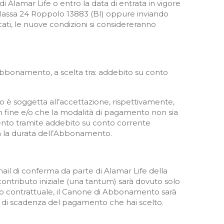
 Alamar Life o entro la data di entrata in vigore
a Massa 24 Roppolo 13883 (BI) oppure inviando
dicati, le nuove condizioni si considereranno
 Abbonamento, a scelta tra: addebito su conto
to è soggetta all’accettazione, rispettivamente,
n fine e/o che la modalità di pagamento non sia
amento tramite addebito su conto corrente
ta la durata dell’Abbonamento.
ail di conferma da parte di Alamar Life della
contributo iniziale (una tantum) sarà dovuto solo
i anno contrattuale, il Canone di Abbonamento sarà
ta di scadenza del pagamento che hai scelto.