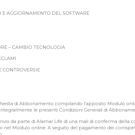
NICI E AGGIORNAMENTO DEL SOFTWARE
TORE – CAMBIO TECNOLOGIA
RECLAMI
LE CONTROVERSIE
a Richiesta di Abbonamento compilando l’apposito Modulo onli
integralmente le presenti Condizioni Generali di Abboname
vio da parte di Alamar Life di una mail di conferma della co
to nel Modulo online. A seguito del pagamento dei corrispettivi
o.