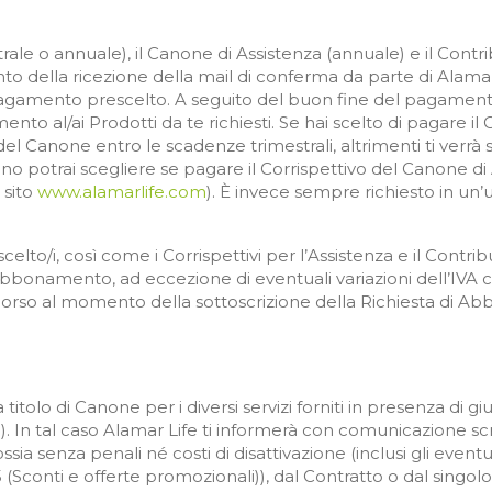
e o annuale), il Canone di Assistenza (annuale) e il Contribut
della ricezione della mail di conferma da parte di Alamar L
 pagamento prescelto. A seguito del buon fine del pagamento
ento al/ai Prodotti da te richiesti. Se hai scelto di pagare
el Canone entro le scadenze trimestrali, altrimenti ti verrà s
no potrai scegliere se pagare il Corrispettivo del Canone 
 sito
www.alamarlife.com
). È invece sempre richiesto in un
elto/i, così come i Corrispettivi per l’Assistenza e il Contribu
Abbonamento, ad eccezione di eventuali variazioni dell’IVA c
 corso al momento della sottoscrizione della Richiesta di A
tolo di Canone per i diversi servizi forniti in presenza di giust
i). In tal caso Alamar Life ti informerà con comunicazione sc
ssia senza penali né costi di disattivazione (inclusi gli eventua
 (Sconti e offerte promozionali)), dal Contratto o dal singol