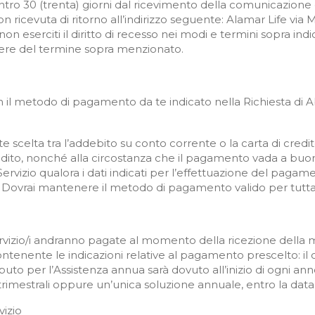
tro 30 (trenta) giorni dal ricevimento della comunicazione di
ricevuta di ritorno all’indirizzo seguente: Alamar Life vi
 non eserciti il diritto di recesso nei modi e termini sopra in
adere del termine sopra menzionato.
on il metodo di pagamento da te indicato nella Richiesta di
 scelta tra l’addebito su conto corrente o la carta di credi
redito, nonché alla circostanza che il pagamento vada a buo
Servizio qualora i dati indicati per l’effettuazione del pag
tti. Dovrai mantenere il metodo di pagamento valido per tut
rvizio/i andranno pagate al momento della ricezione della m
ontenente le indicazioni relative al pagamento prescelto: il 
ontributo per l’Assistenza annua sarà dovuto all’inizio di ogn
 trimestrali oppure un’unica soluzione annuale, entro la da
izio