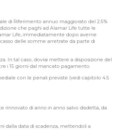
iciale di Riferimento annuo maggiorato del 2.5%
ondizione che paghi ad Alamar Life tutte le
a Alamar Life, immediatamente dopo averne
incasso delle somme arretrate da parte di
. In tal caso, dovrai mettere a disposizione del
ltre i 15 giorni dal mancato pagamento.
ediale con le penali previste (vedi capitolo 4.5
te rinnovato di anno in anno salvo disdetta, da
orni dalla data di scadenza, mettendoli a