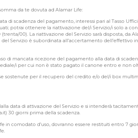
 somma da te dovuta ad Alamar Life:
 data di scadenza del pagamento, interessi pari al Tasso Uff
ti; potrai ottenere la riattivazione del/i Servizio/i solo a c
(trenta/00). La riattivazione del Servizio sarà disposta, d
e del Servizio è subordinata all’accertamento dell’effettivo 
aso di mancata ricezione del pagamento alla data di scadenza
mediale/i per cui non è stato pagato il canone entro e non o
se sostenute per il recupero del credito e/o del/i box multim
lla data di attivazione del Servizio e si intenderà tacitamen
.it) 30 giorni prima della scadenza.
 Life in comodato d’uso, dovranno essere restituiti entro 7 gi
fe.