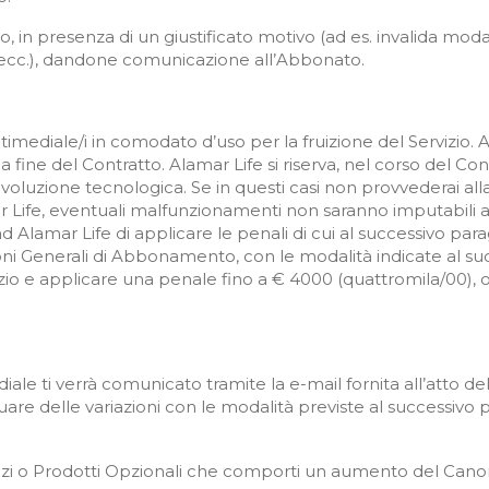
, in presenza di un giustificato motivo (ad es. invalida modal
vo ecc.), dandone comunicazione all’Abbonato.
ltimediale/i in comodato d’uso per la fruizione del Servizio.
 fine del Contratto. Alamar Life si riserva, nel corso del Cont
evoluzione tecnologica. Se in questi casi non provvederai alla
r Life, eventuali malfunzionamenti non saranno imputabili 
 Alamar Life di applicare le penali di cui al successivo paragr
oni Generali di Abbonamento, con le modalità indicate al suc
izio e applicare una penale fino a € 4000 (quattromila/00), o
diale ti verrà comunicato tramite la e-mail fornita all’att
ttuare delle variazioni con le modalità previste al successivo p
Servizi o Prodotti Opzionali che comporti un aumento del C