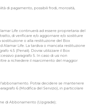
ità di pagamento, possibili frodi, morosità,
 Alamar Life continuerà ad essere proprietaria del
ratto, di verificare e/o aggiornare e/o sostituire
 sostituzione o alla restituzione del Box
ad Alamar Life
.
La tardiva o mancata restituzione
afo 4.5 (Penali). Dovrai utilizzare il Box
cessivo paragrafo 5. In caso di usi non
ltre a richiedere il risarcimento del maggior
o dell’abbonamento. Potrai decidere se mantenere
aragrafo 6 (Modifica del Servizio), in particolare
anone di Abbonamento (Upgrade);