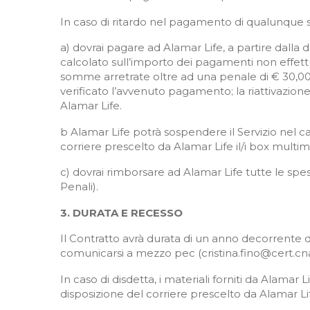
In caso di ritardo nel pagamento di qualunque
a) dovrai pagare ad Alamar Life, a partire dalla
calcolato sull’importo dei pagamenti non effettua
somme arretrate oltre ad una penale di € 30,00 
verificato l’avvenuto pagamento; la riattivazion
Alamar Life.
b Alamar Life potrà sospendere il Servizio nel c
corriere prescelto da Alamar Life il/i box multi
c) dovrai rimborsare ad Alamar Life tutte le spe
Penali).
3. DURATA E RECESSO
Il Contratto avrà durata di un anno decorrente da
comunicarsi a mezzo pec (cristina.fino@cert.cna
In caso di disdetta, i materiali forniti da Alamar
disposizione del corriere prescelto da Alamar Li