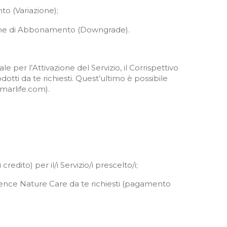
o (Variazione);
Canone di Abbonamento (Downgrade).
 per l’Attivazione del Servizio, il Corrispettivo
tti da te richiesti. Quest’ultimo è possibile
amarlife.com).
dito) per il/i Servizio/i prescelto/i;
rience Nature Care da te richiesti (pagamento