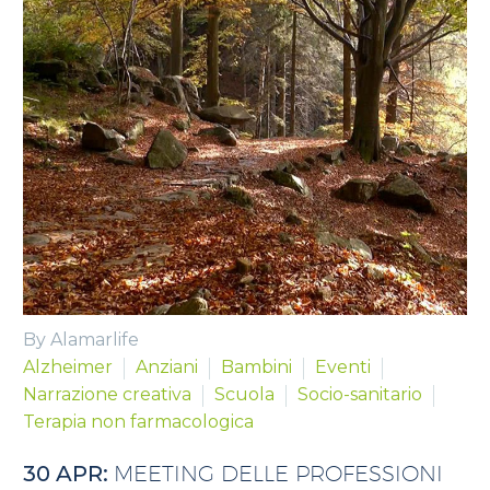
By Alamarlife
Alzheimer
Anziani
Bambini
Eventi
Narrazione creativa
Scuola
Socio-sanitario
Terapia non farmacologica
30 APR:
MEETING DELLE PROFESSIONI