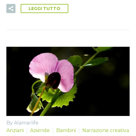
LEGGI TUTTO
By Alamarlife
Anziani
Aziende
Bambini
Narrazione creativa