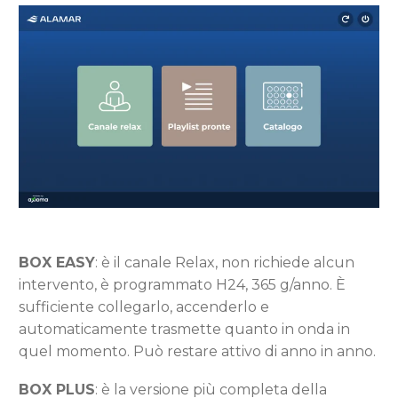
BOX EASY
: è il canale Relax, non richiede alcun
intervento, è programmato H24, 365 g/anno. È
sufficiente collegarlo, accenderlo e
automaticamente trasmette quanto in onda in
quel momento. Può restare attivo di anno in anno.
BOX PLUS
: è la versione più completa della