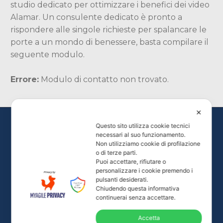
studio dedicato per ottimizzare i benefici dei video
Alamar. Un consulente dedicato è pronto a
rispondere alle singole richieste per spalancare le
porte a un mondo di benessere, basta compilare il
seguente modulo.
Errore:
Modulo di contatto non trovato.
✕
Questo sito utilizza cookie tecnici
necessari al suo funzionamento.
Non utilizziamo cookie di profilazione
o di terze parti.
Puoi accettare, rifiutare o
personalizzare i cookie premendo i
pulsanti desiderati.
Chiudendo questa informativa
Tutti i diritti delle immagini e dei video presenti nel
continuerai senza accettare.
sito sono riservati.
Accetta
© Alamar Life - P. IVA 02472080023