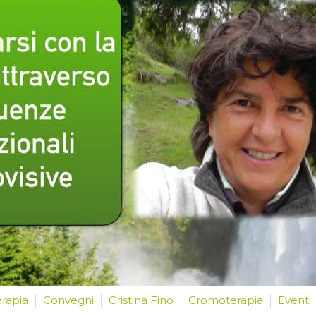
erapia
Convegni
Cristina Fino
Cromoterapia
Eventi