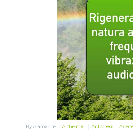
By Alamarlife
Alzheimer
Antistress
Artet