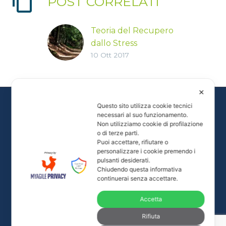
POST CORRELATI
Teoria del Recupero
dallo Stress
10 Ott 2017
La Natura promuove
il benessere
psicofisico, attivando
✕
risposte a livello
emozionale, cognitivo
Questo sito utilizza cookie tecnici
necessari al suo funzionamento.
e fisiologico, fino alla
Non utilizziamo cookie di profilazione
riduzione del battito
o di terze parti.
Puoi accettare, rifiutare o
cardiaco, della
personalizzare i cookie premendo i
pressione sanguigna
pulsanti desiderati.
e della tensione
Chiudendo questa informativa
Tutti i diritti delle immagini e dei video presenti nel
continuerai senza accettare.
muscolare,
sito sono riservati.
consentendo il
Accetta
© Alamar Life - P. IVA 02472080023
recupero da
info@alamarlife.com
- +39 335 80 47 468 -
Privacy
Rifiuta
situazioni di stress.
policy
-
Cookie policy